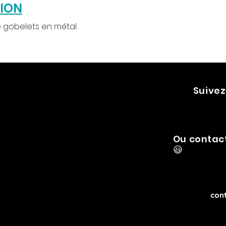
TION
e gobelets en métal
Suivez
Ou contac
😃
con