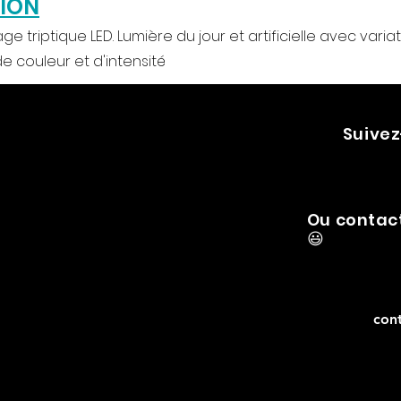
TION
e triptique LED. Lumière du jour et artificielle avec varia
 couleur et d'intensité
Suivez
Ou contac
😃
con